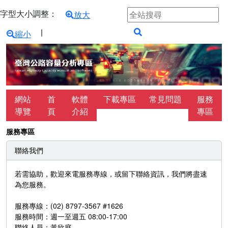
跳到主要內容區塊
字型大小調整區塊
全站搜尋關鍵字
字型大小調整：
放大
使用這些按鈕可以調整主要內容的字型大小。
∣
縮小
搜尋
:::
網站
首
軟體
下載專區
常見問題
服務
導覽
頁
介紹
專區
:::
服務專區
聯絡我們
若需協助，歡迎來電服務專線，或留下聯絡資訊，我們將盡速
為您服務。
服務專線：(02) 8797-3567 #1626
服務時間：週一至週五 08:00-17:00
聯絡人員：黃欣庭