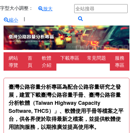
跳到主要內容區塊
字型大小調整區塊
全站搜尋關鍵字
字型大小調整：
放大
使用這些按鈕可以調整主要內容的字型大小。
∣
縮小
搜尋
:::
網站
首
軟體
下載專區
常見問題
服務
導覽
頁
介紹
專區
:::
臺灣公路容量分析專區為配合公路容量研究之發
展，建置下載臺灣公路容量手冊、臺灣公路容量
分析軟體（Taiwan Highway Capacity
Software, THCS）」、軟體使用手冊等檔案之平
台，供各界便於取得最新之檔案，並提供軟體使
用諮詢服務，以期推廣並提高使用率。